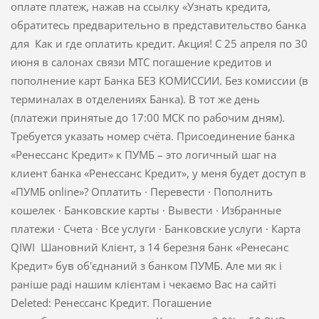
оплате платеж, нажав на ссылку «Узнать кредита,
обратитесь предварительно в представительство банка
для Как и где оплатить кредит. Акция! С 25 апреля по 30
июня в салонах связи МТС погашение кредитов и
пополнение карт Банка БЕЗ КОМИССИИ. Без комиссии (в
терминалах в отделениях Банка). В тот же день
(платежи принятые до 17:00 МСК по рабочим дням).
Требуется указать номер счёта. Присоединение банка
«Ренессанс Кредит» к ПУМБ – это логичный шаг на
клиент банка «Ренессанс Кредит», у меня будет доступ в
«ПУМБ online»? Оплатить · Перевести · Пополнить
кошелек · Банковские карты · Вывести · Избранные
платежи · Счета · Все услуги · Банковские услуги · Карта
QIWI Шановний Клієнт, з 14 березня банк «Ренесанс
Кредит» був об'єднаний з банком ПУМБ. Але ми як і
раніше раді нашим клієнтам і чекаємо Вас на сайті
Deleted: Ренессанс Кредит. Погашение